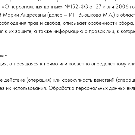
«О персональных данных» №152-ФЗ от 27 июля 2006 года
 Марии Андреевны (далее – ИП Вьюшкова М.А.) в област
соблюдения прав и свобод, описывает особенности сбора,
я к их защите, а также информацию о правах лиц, к котор
ке:
ция, относящаяся к прямо или косвенно определенному ил
ое действие (операция) или совокупность действий (опера
з их использования. Обработка персональных данных вклю