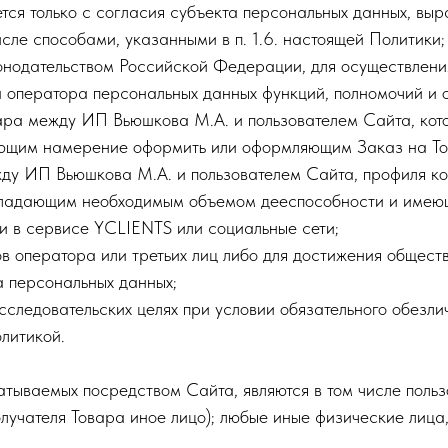
тся только с согласия субъекта персональных данных, вы
исле способами, указанными в п. 1.6. настоящей Политики;
конодательством Российской Федерации, для осуществлени
оператора персональных данных функций, полномочий и 
вара между ИП Вьюшкова М.А. и пользователем Сайта, ко
ющим намерение оформить или оформляющим Заказ на То
ежду ИП Вьюшкова М.А. и пользователем Сайта, профиля к
 обладающим необходимым объемом дееспособности и им
и в сервисе YCLIENTS или социальные сети;
ов оператора или третьих лиц либо для достижения общест
а персональных данных;
исследовательских целях при условии обязательного обезл
олитикой.
тываемых посредством Сайта, являются в том числе польз
получателя Товара иное лицо); любые иные физические ли