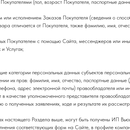
 Покупателями (пол, возраст Покупателя, паспортные данн
м или исполнением Заказов Покупателя (сведения о спосо
вара отличается от Покупателя, также фамилию, имя, отче
нных Покупателем с помощью Сайта, мессенджеров или ины
и Услугах;
ие категории персональных данных субъектов персональ
ии их прав: фамилия, имя, отчество, паспортные данные 
лефона, адрес электронной почты) правообладателя или ин
ет в качестве уполномоченного представителя правообладат
о полученных заявлениях, ходе и результате их рассмотр
ах настоящего Раздела выше, могут быть получены ИП Вью
лнения соответствующих форм на Сайте, в профиле компан