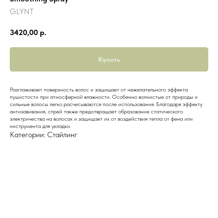
GLYNT
3420,00
р.
Купить
Разглаживает поверхность волос и защищает от нежелательного эффекта
пушистости при атмосферной влажности. Особенно волнистые от природы и
сильные волосы легко расчесываются после использования. Благодаря эффекту
антизавивания, спрей также предотвращает образование статического
электричества на волосах и защищает их от воздействия тепла от фена или
инструмента для укладки.
Категории: Стайлинг