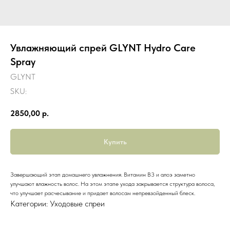
Увлажняющий спрей GLYNT Hydro Care
Spray
GLYNT
SKU:
2850,00
р.
Купить
Завершающий этап домашнего увлажнения. Витамин В3 и алоэ заметно
улучшают влажность волос. На этом этапе ухода закрывается структура волоса,
что улучшает расчесывание и придает волосам непревзойденный блеск.
Категории: Уходовые спреи