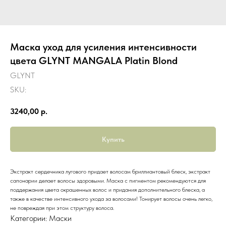
Маска уход для усиления интенсивности
цвета GLYNT MANGALA Platin Blond
GLYNT
SKU:
3240,00
р.
Купить
Экстракт сердечника лугового придает волосам бриллиантовый блеск, экстракт
сапонарии делает волосы здоровыми. Маска с пигментом рекомендуются для
поддержания цвета окрашенных волос и придания дополнительного блеска, а
также в качестве интенсивного ухода за волосами! Тонирует волосы очень легко,
не повреждая при этом структуру волоса.
Категории: Маски