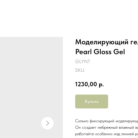
Моделирующий гел
Pearl Gloss Gel
GLYNT
SKU:
1230,00
р.
Купить
Сильно фиксирующий моделирующи
Он создает небрежный влажный ви
работайте особенно над линией р