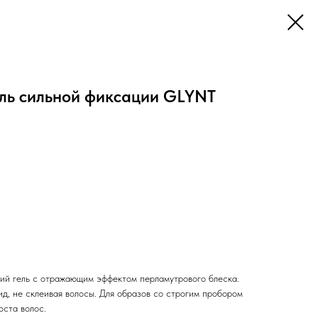
ь сильной фиксации GLYNT
й гель с отражающим эффектом перламутрового блеска.
д, не склеивая волосы. Для образов со строгим пробором
оста волос.